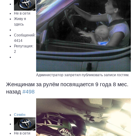
Не в сети
Живу я
здесь
Сообщений:
4414
Репутация:
2
Администратор запретил публиковать записи гостям.
Женщинам за рулём посвящается
9 года 8 мес.
назад
#498
Семён
Не в сети