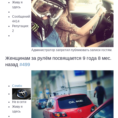
Живу я
здесь
Сообщений:
4414
Репутация:
2
Администратор запретил публиковать записи гостям.
Женщинам за рулём посвящается
9 года 8 мес.
назад
#499
Семён
Не в сети
Живу я
здесь