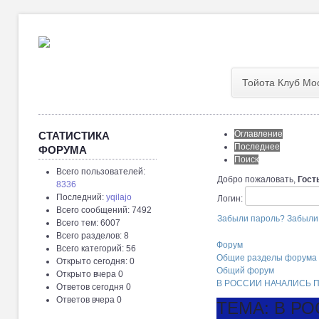
Тойота Клуб Мо
Оглавление
СТАТИСТИКА
Последнее
ФОРУМА
Поиск
Всего пользователей:
Добро пожаловать,
Гост
8336
Последний:
yqilajo
Логин:
Всего сообщений: 7492
Забыли пароль?
Забыли
Всего тем: 6007
Всего разделов: 8
Форум
Всего категорий: 56
Общие разделы форума
Открыто сегодня: 0
Общий форум
Открыто вчера 0
В РОССИИ НАЧАЛИСЬ ПР
Ответов сегодня 0
Ответов вчера 0
ТЕМА: В РО