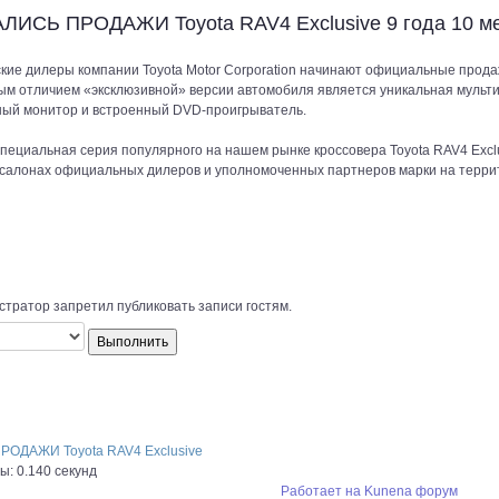
ЛИСЬ ПРОДАЖИ Toyota RAV4 Exclusive
9 года 10 м
кие дилеры компании Toyota Motor Corporation начинают официальные продаж
ым отличием «эксклюзивной» версии автомобиля является уникальная муль
ный монитор и встроенный DVD-проигрыватель.
пециальная серия популярного на нашем рынке кроссовера Toyota RAV4 Exclus
 салонах официальных дилеров и уполномоченных партнеров марки на терри
тратор запретил публиковать записи гостям.
ОДАЖИ Toyota RAV4 Exclusive
: 0.140 секунд
Работает на
Kunena форум