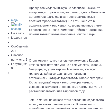
Правда эта модель никогда не славилась какими-то
эмоциями, которые могут, например, давать Немецкие
автомобили (даже если вы просто двигаетесь в
majik
плотном городском потоке). Но есть шанс что в
скором времени мир увидит совершенно иное и что-
то совершенно новое. Компания Тойота в настоящий
Не в сети
момент готовит новое поколение Тойоты Камри.
Модератор
Сообщений:
233
Спасибо
получено: 1
Стоит отметить, что нынешнее поколение Камри,
Репутация:
начала свою историю уже не с тем успехом, который
0
был у предыдущих версий. Мы помним, жесткую
критику дизайна сегодняшнего поколения
автомобилей, которую публиковали многие эксперты.
К счастью дизайнеры и конструкторы немного
исправили ситуацию с внешностью Камри, выпустив
рестайлинг автомобиля в прошлом году.
Тем не менее, на основе этого поколения сделать что-
то кардинального не получилось. Во внешности
рестайлиногового автомобиля все равно есть огрехи.