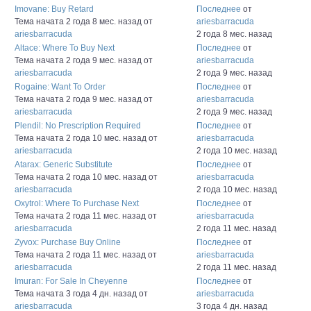
Imovane: Buy Retard
Последнее
от
Тема начата 2 года 8 мес. назад
от
ariesbarracuda
ariesbarracuda
2 года 8 мес. назад
Altace: Where To Buy Next
Последнее
от
Тема начата 2 года 9 мес. назад
от
ariesbarracuda
ariesbarracuda
2 года 9 мес. назад
Rogaine: Want To Order
Последнее
от
Тема начата 2 года 9 мес. назад
от
ariesbarracuda
ariesbarracuda
2 года 9 мес. назад
Plendil: No Prescription Required
Последнее
от
Тема начата 2 года 10 мес. назад
от
ariesbarracuda
ariesbarracuda
2 года 10 мес. назад
Atarax: Generic Substitute
Последнее
от
Тема начата 2 года 10 мес. назад
от
ariesbarracuda
ariesbarracuda
2 года 10 мес. назад
Oxytrol: Where To Purchase Next
Последнее
от
Тема начата 2 года 11 мес. назад
от
ariesbarracuda
ariesbarracuda
2 года 11 мес. назад
Zyvox: Purchase Buy Online
Последнее
от
Тема начата 2 года 11 мес. назад
от
ariesbarracuda
ariesbarracuda
2 года 11 мес. назад
Imuran: For Sale In Cheyenne
Последнее
от
Тема начата 3 года 4 дн. назад
от
ariesbarracuda
ariesbarracuda
3 года 4 дн. назад