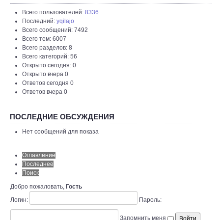
Всего пользователей:
8336
Последний:
yqilajo
Всего сообщений: 7492
Всего тем: 6007
Всего разделов: 8
Всего категорий: 56
Открыто сегодня: 0
Открыто вчера 0
Ответов сегодня 0
Ответов вчера 0
ПОСЛЕДНИЕ ОБСУЖДЕНИЯ
Нет сообщений для показа
Оглавление
Последнее
Поиск
Добро пожаловать,
Гость
Логин:
Пароль:
Запомнить меня