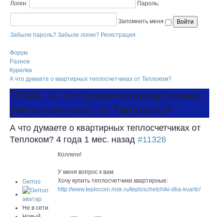
Логин:
Пароль:
Запомнить меня
Забыли пароль?
Забыли логин?
Регистрация
Форум
Разное
Курилка
А что думаете о квартирных теплосчетчиках от Теплоком?
ТЕМА: А что думаете о квартирных
теплосчетчиках от Теплоком?
А что думаете о квартирных теплосчетчиках от
Теплоком?
4 года 1 мес. назад
#11328
Коллеги!
У меня вопрос к вам.
Хочу купить теплосчетчики квартирные:
Gerruo
http://www.teplocom.msk.ru/teploschetchiki-dlia-kvartir/
Не в сети
Новый