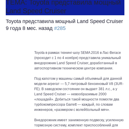
ТЕМА: Toyota представила мощный
Land Speed Cruiser
Toyota представила мощный Land Speed Cruiser
9 года 8 мес. назад
#285
Toyota в рамках тюнинг-шоу SEMA 2016 в Лас-Вегасе
(проходит с 1 по 4 ноября) представила уникальный
внедорожник Land Speed Cruiser, доработанный в
автоспортивном техническом центре компании.
Под капотом у машины самый объемный для данной
модели агрегат — 5,7-литровый бензиновый V8 (3UR-
FE). В заводском состоянии он выдает 381 л.с., а у
Land Speed Cruiser — невообразимые 2000
«лошадей». Добиться такой мощности помогли два
турбокомпрессора Garrett — каждый, по словам
инженеров, «размером с волейбольный мяч».
Внедорожник имеет заниженную подвеску, усиленную
тормозную систему, комплект приспособлений для