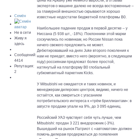
цены на Аркану уже немного выросли, а отзывы
экспертов о машине далеко не всегда восторженные –
за гламурной внешностью скрываются хорошо
Семён
известные недостатки бюджетной платформы В0.
Наибольшее падение продаж в первой десятке – у
Не в сети
Ниссана (5 938 шт., -18%). Поклонники этой марки
Живу я
соскучились по новинкам, но России Nissan пока
здесь
ничего свежего предложить не может.
Дебютировавший на днях Juke второго поколения к
Сообщений:
нам не приедет, вместо него (вероятно, в следующем
4414
году) россиянам предложат более простой,
Репутация:
натянутый на платформу В0 глобальный
2
субкомпактный паркетник Kicks.
У Mitsubishi не ожидается и таких новинок, и
менеджерам дилерских центров, видимо, ничего не
остаётся, как смириться с угасанием
потребительского интереса к «трём бриллиантам»: в
августе продажи упали на 9%, до 3 095 единиц.
Российский УАЗ чувствует себя чуть лучше, чем
Mitsubishi: продан 3 221 внедорожник (-3%).
Вышедший на рынок Патриот с «автоматом» должен
помочь дилерам продержаться до появления