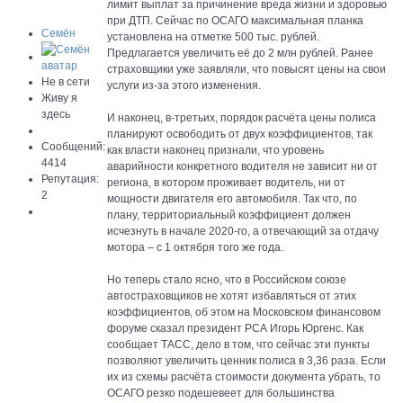
лимит выплат за причинение вреда жизни и здоровью
при ДТП. Сейчас по ОСАГО максимальная планка
Семён
установлена на отметке 500 тыс. рублей.
Предлагается увеличить её до 2 млн рублей. Ранее
страховщики уже заявляли, что повысят цены на свои
Не в сети
услуги из-за этого изменения.
Живу я
здесь
И наконец, в-третьих, порядок расчёта цены полиса
планируют освободить от двух коэффициентов, так
Сообщений:
как власти наконец признали, что уровень
4414
аварийности конкретного водителя не зависит ни от
Репутация:
региона, в котором проживает водитель, ни от
2
мощности двигателя его автомобиля. Так что, по
плану, территориальный коэффициент должен
исчезнуть в начале 2020-го, а отвечающий за отдачу
мотора – с 1 октября того же года.
Но теперь стало ясно, что в Российском союзе
автостраховщиков не хотят избавляться от этих
коэффициентов, об этом на Московском финансовом
форуме сказал президент РСА Игорь Юргенс. Как
сообщает ТАСС, дело в том, что сейчас эти пункты
позволяют увеличить ценник полиса в 3,36 раза. Если
их из схемы расчёта стоимости документа убрать, то
ОСАГО резко подешевеет для большинства