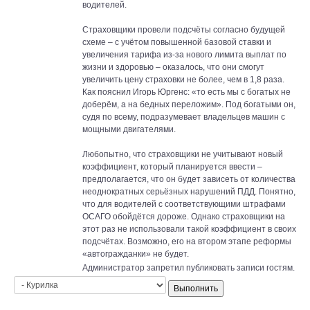
водителей.
Страховщики провели подсчёты согласно будущей
схеме – с учётом повышенной базовой ставки и
увеличения тарифа из-за нового лимита выплат по
жизни и здоровью – оказалось, что они смогут
увеличить цену страховки не более, чем в 1,8 раза.
Как пояснил Игорь Юргенс: «то есть мы с богатых не
доберём, а на бедных переложим». Под богатыми он,
судя по всему, подразумевает владельцев машин с
мощными двигателями.
Любопытно, что страховщики не учитывают новый
коэффициент, который планируется ввести –
предполагается, что он будет зависеть от количества
неоднократных серьёзных нарушений ПДД. Понятно,
что для водителей с соответствующими штрафами
ОСАГО обойдётся дороже. Однако страховщики на
этот раз не использовали такой коэффициент в своих
подсчётах. Возможно, его на втором этапе реформы
«автогражданки» не будет.
Администратор запретил публиковать записи гостям.