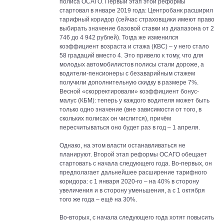
полиса ОСАГО. Первый этап этой реформы
стартовал в январе 2019 года: Центробанк расширил
тарифный коридор (сейчас страховщики имеют право
выбирать значение базовой ставки из диапазона от 2
746 до 4 942 рублей). Тогда же изменился
коэффициент возраста и стажа (КВС) – у него стало
58 градаций вместо 4. Это привело к тому, что для
молодых автомобилистов полисы стали дороже, а
водители-пенсионеры с безаварийным стажем
получили дополнительную скидку в размере 7%.
Весной «скорректировали» коэффициент бонус-
малус (КБМ): теперь у каждого водителя может быть
только одно значение (вне зависимости от того, в
скольких полисах он числится), причём
пересчитываться оно будет раз в год – 1 апреля.
Однако, на этом власти останавливаться не
планируют. Второй этап реформы ОСАГО обещает
стартовать с начала следующего года. Во-первых, он
предполагает дальнейшее расширение тарифного
коридора: с 1 января 2020-го – на 40% в сторону
увеличения и в сторону уменьшения, а с 1 октября
того же года – ещё на 30%.
Во-вторых, с начала следующего года хотят повысить