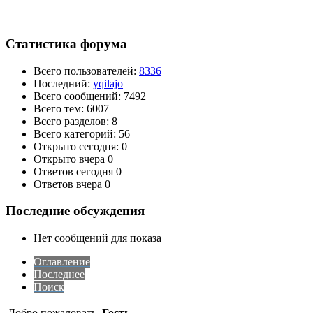
Статистика форума
Всего пользователей:
8336
Последний:
yqilajo
Всего сообщений: 7492
Всего тем: 6007
Всего разделов: 8
Всего категорий: 56
Открыто сегодня: 0
Открыто вчера 0
Ответов сегодня 0
Ответов вчера 0
Последние обсуждения
Нет сообщений для показа
Оглавление
Последнее
Поиск
Добро пожаловать,
Гость