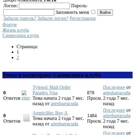
Логин:
Пароль:
Запомнить меня
Забыли пароль?
Забыли логин?
Регистрация
Форум
Жизнь клуба
Символика клуба
Страница:
1
2
Темы в категории: Символика клуба
Tylenol: Mail Order
Последнее
от
0
Paradex Visa
878
ariesbarracuda
Ответов
Тема начата 2 года 7 мес.
Просм.
2 года 7 мес.
назад
от
ariesbarracuda
назад
Последнее
от
Ampicillin: Buy A
0
1484
ariesbarracuda
Тема начата 2 года 7 мес.
Ответов
Просм.
2 года 7 мес.
назад
от
ariesbarracuda
назад
Последнее
от