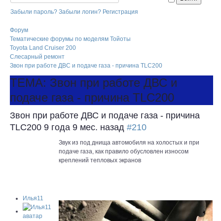
Забыли пароль?
Забыли логин?
Регистрация
Форум
Тематические форумы по моделям Тойоты
Toyota Land Cruiser 200
Слесарный ремонт
Звон при работе ДВС и подаче газа - причина TLC200
ТЕМА: Звон при работе ДВС и
подаче газа - причина TLC200
Звон при работе ДВС и подаче газа - причина
TLC200
9 года 9 мес. назад
#210
Звук из под днища автомобиля на холостых и при
подаче газа, как правило обусловлен износом
креплений тепловых экранов
Илья11