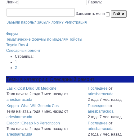
Логин:
Пароль:
Запомнить меня
Забыли пароль?
Забыли логин?
Регистрация
Форум
Тематические форумы по моделям Тойоты
Toyota Rav 4
Слесарный ремонт
Страница:
1
2
Темы в категории: Слесарный ремонт
Lasix: Cost Drug Uk Medicine
Последнее
от
Тема начата 2 года 7 мес. назад
от
ariesbarracuda
ariesbarracuda
2 года 7 мес. назад
Keppra: What Will Generic Cost
Последнее
от
Тема начата 2 года 7 мес. назад
от
ariesbarracuda
ariesbarracuda
2 года 7 мес. назад
Cleocin: Cheap No Perscription
Последнее
от
Тема начата 2 года 7 мес. назад
от
ariesbarracuda
ariesbarracuda
2 года 7 мес. назад