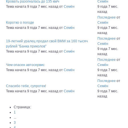
Кровать разогналась до 135 км/ч
Семён
Тема начата 9 года 7 мес. назад
от
Семён
9 года 7 мес.
назад
Последнее
от
Коротко о погоде
Семён
Тема начата 9 года 7 мес. назад
от
Семён
9 года 7 мес.
назад
Последнее
от
19-летний уралец продал свой BMW за 160 тысяч
Семён
рублей "Банка приколов"
9 года 7 мес.
Тема начата 9 года 7 мес. назад
от
Семён
назад
Последнее
от
Чем опасен автосервис
Семён
Тема начата 9 года 7 мес. назад
от
Семён
9 года 7 мес.
назад
Последнее
от
Спасибо тебе, супротек!
Семён
Тема начата 9 года 7 мес. назад
от
Семён
9 года 7 мес.
назад
Страница:
1
...
3
4