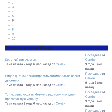
...
3
4
5
6
7
8
9
10
Темы в категории: Юмор
Последнее
от
Короткий миг счастья.
Семён
Тема начата 9 года 6 мес. назад
от
Семён
9 года 6 мес.
назад
Последнее
от
Видео дня: как ремонтировать автомобиль во время
Семён
движения
9 года 6 мес.
Тема начата 9 года 6 мес. назад
от
Семён
назад
Последнее
от
Тот момент, когда ты безумно рад тому, что купил
Семён
праворульную машину
9 года 6 мес.
Тема начата 9 года 6 мес. назад
от
Семён
назад
Последнее
от