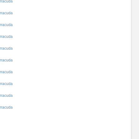
rracuda
rracuda
rracuda
rracuda
rracuda
rracuda
rracuda
rracuda
rracuda
rracuda