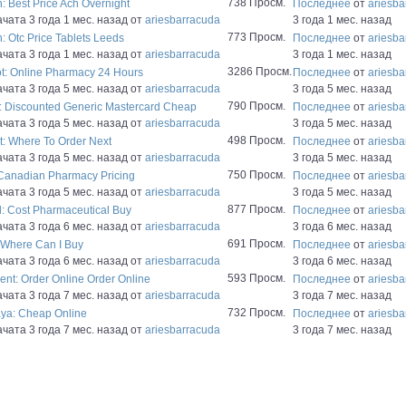
738
Просм.
: Best Price Ach Overnight
Последнее
от
ariesba
чата 3 года 1 мес. назад
от
ariesbarracuda
3 года 1 мес. назад
773
Просм.
n: Otc Price Tablets Leeds
Последнее
от
ariesba
чата 3 года 1 мес. назад
от
ariesbarracuda
3 года 1 мес. назад
3286
Просм.
t: Online Pharmacy 24 Hours
Последнее
от
ariesba
чата 3 года 5 мес. назад
от
ariesbarracuda
3 года 5 мес. назад
790
Просм.
: Discounted Generic Mastercard Cheap
Последнее
от
ariesba
чата 3 года 5 мес. назад
от
ariesbarracuda
3 года 5 мес. назад
498
Просм.
: Where To Order Next
Последнее
от
ariesba
чата 3 года 5 мес. назад
от
ariesbarracuda
3 года 5 мес. назад
750
Просм.
 Canadian Pharmacy Pricing
Последнее
от
ariesba
чата 3 года 5 мес. назад
от
ariesbarracuda
3 года 5 мес. назад
877
Просм.
l: Cost Pharmaceutical Buy
Последнее
от
ariesba
чата 3 года 6 мес. назад
от
ariesbarracuda
3 года 6 мес. назад
691
Просм.
 Where Can I Buy
Последнее
от
ariesba
чата 3 года 6 мес. назад
от
ariesbarracuda
3 года 6 мес. назад
593
Просм.
nt: Order Online Order Online
Последнее
от
ariesba
чата 3 года 7 мес. назад
от
ariesbarracuda
3 года 7 мес. назад
732
Просм.
ya: Cheap Online
Последнее
от
ariesba
чата 3 года 7 мес. назад
от
ariesbarracuda
3 года 7 мес. назад