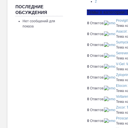
2
ПОСЛЕДНИЕ
Темы в категории:
ОБСУЖДЕНИЯ
Provigi
Нет сообщений для
0
Ответов
Тема на
показа
Asacol:
0
Ответов
Тема на
Sumycin
0
Ответов
Тема на
Sereven
0
Ответов
Тема на
V-Gel: 
0
Ответов
Тема на
Zylopri
0
Ответов
Тема н
Elocon:
0
Ответов
Тема н
Voltare
0
Ответов
Тема на
Zocor: 
0
Ответов
Тема на
Proscar
0
Ответов
Тема на