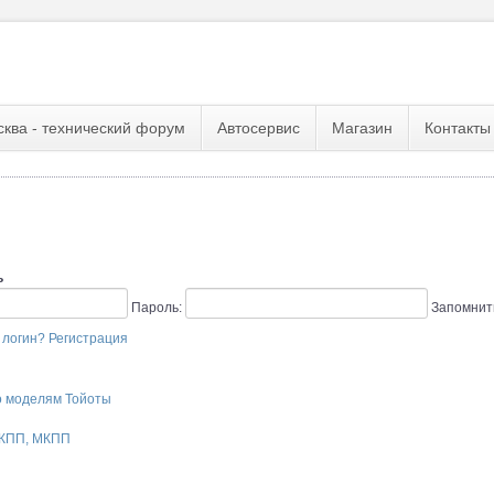
сква - технический форум
Автосервис
Магазин
Контакты
ь
Пароль:
Запомнит
 логин?
Регистрация
о моделям Тойоты
АКПП, МКПП