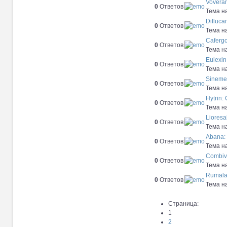
Voveran
0
Ответов
Тема на
Difluca
0
Ответов
Тема на
Cafergo
0
Ответов
Тема на
Eulexin
0
Ответов
Тема на
Sinemet
0
Ответов
Тема на
Hytrin:
0
Ответов
Тема на
Lioresa
0
Ответов
Тема на
Abana:
0
Ответов
Тема на
Combive
0
Ответов
Тема на
Rumala
0
Ответов
Тема на
Страница:
1
2